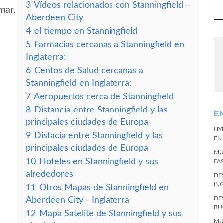
3
Vídeos relacionados con Stanningfield -
mar.
Aberdeen City
4
el tiempo en Stanningfield
5
Farmacias cercanas a Stanningfield en
Inglaterra:
6
Centos de Salud cercanas a
Stanningfield en Inglaterra:
7
Aeropuertos cerca de Stanningfield
8
Distancia entre Stanningfield y las
E
principales ciudades de Europa
HY
9
Distacia entre Stanningfield y las
EN
principales ciudades de Europa
MU
10
Hoteles en Stanningfield y sus
FA
alrededores
DE
IN
11
Otros Mapas de Stanningfield en
DE
Aberdeen City - Inglaterra
BU
12
Mapa Satelite de Stanningfield y sus
MU