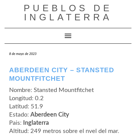
Saltar
PUEBLOS DE
al
contenido
INGLATERRA
Cambiar modo de navegación
8 de mayo de 2023
ABERDEEN CITY – STANSTED
MOUNTFITCHET
Nombre: Stansted Mountfitchet
Longitud: 0.2
Latitud: 51.9
Estado:
Aberdeen City
Pais:
Inglaterra
Altitud: 249 metros sobre el nvel del mar.