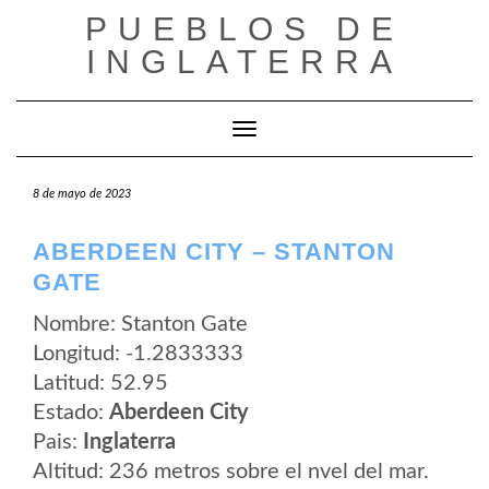
Saltar
PUEBLOS DE
al
contenido
INGLATERRA
Cambiar modo de navegación
8 de mayo de 2023
ABERDEEN CITY – STANTON
GATE
Nombre: Stanton Gate
Longitud: -1.2833333
Latitud: 52.95
Estado:
Aberdeen City
Pais:
Inglaterra
Altitud: 236 metros sobre el nvel del mar.