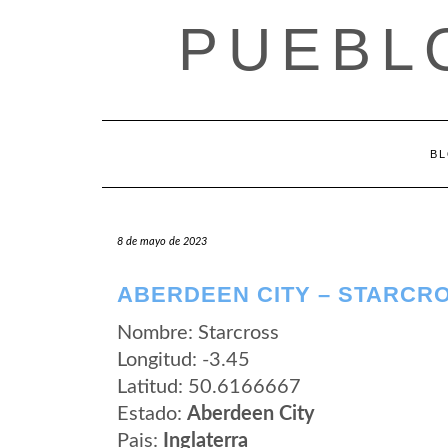
Saltar
PUEBL
al
contenido
B
8 de mayo de 2023
ABERDEEN CITY – STARCR
Nombre: Starcross
Longitud: -3.45
Latitud: 50.6166667
Estado:
Aberdeen City
Pais:
Inglaterra