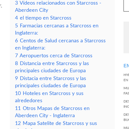
3
Vídeos relacionados con Starcross -
.
Aberdeen City
4
el tiempo en Starcross
5
Farmacias cercanas a Starcross en
Inglaterra:
6
Centos de Salud cercanas a Starcross
en Inglaterra:
7
Aeropuertos cerca de Starcross
8
Distancia entre Starcross y las
E
principales ciudades de Europa
HY
9
Distacia entre Starcross y las
EN
principales ciudades de Europa
MU
10
Hoteles en Starcross y sus
FA
alrededores
DE
IN
11
Otros Mapas de Starcross en
DE
Aberdeen City - Inglaterra
BU
12
Mapa Satelite de Starcross y sus
MU