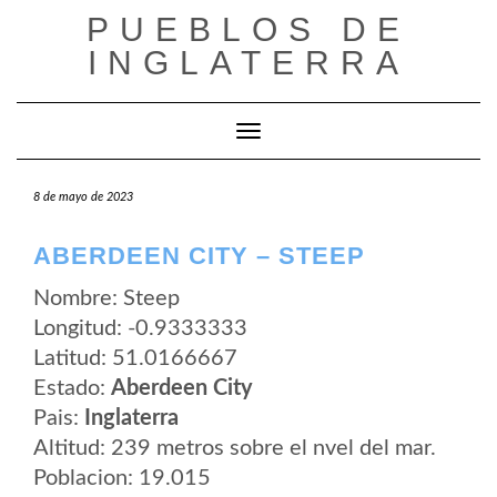
Saltar
PUEBLOS DE
al
contenido
INGLATERRA
Cambiar modo de navegación
8 de mayo de 2023
ABERDEEN CITY – STEEP
Nombre: Steep
Longitud: -0.9333333
Latitud: 51.0166667
Estado:
Aberdeen City
Pais:
Inglaterra
Altitud: 239 metros sobre el nvel del mar.
Poblacion: 19.015