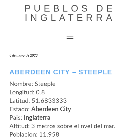
Saltar
PUEBLOS DE
al
contenido
INGLATERRA
Cambiar modo de navegación
8 de mayo de 2023
ABERDEEN CITY – STEEPLE
Nombre: Steeple
Longitud: 0.8
Latitud: 51.6833333
Estado:
Aberdeen City
Pais:
Inglaterra
Altitud: 3 metros sobre el nvel del mar.
Poblacion: 11.958