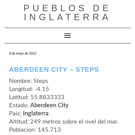
Saltar
PUEBLOS DE
al
contenido
INGLATERRA
Cambiar modo de navegación
8 de mayo de 2023
ABERDEEN CITY – STEPS
Nombre: Steps
Longitud: -4.15
Latitud: 55.8833333
Estado:
Aberdeen City
Pais:
Inglaterra
Altitud: 249 metros sobre el nvel del mar.
Poblacion: 145.713