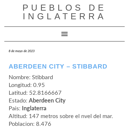
Saltar
PUEBLOS DE
al
contenido
INGLATERRA
Cambiar modo de navegación
8 de mayo de 2023
ABERDEEN CITY – STIBBARD
Nombre: Stibbard
Longitud: 0.95
Latitud: 52.8166667
Estado:
Aberdeen City
Pais:
Inglaterra
Altitud: 147 metros sobre el nvel del mar.
Poblacion: 8.476