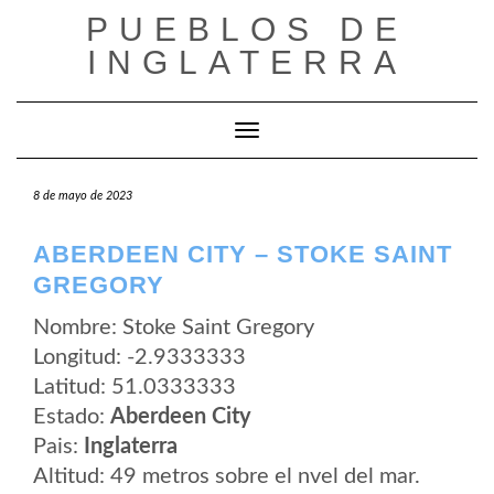
Saltar
PUEBLOS DE
al
contenido
INGLATERRA
Cambiar modo de navegación
8 de mayo de 2023
ABERDEEN CITY – STOKE SAINT
GREGORY
Nombre: Stoke Saint Gregory
Longitud: -2.9333333
Latitud: 51.0333333
Estado:
Aberdeen City
Pais:
Inglaterra
Altitud: 49 metros sobre el nvel del mar.