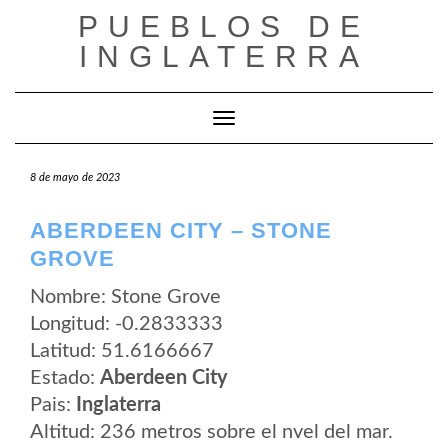
Saltar
PUEBLOS DE
al
contenido
INGLATERRA
Cambiar modo de navegación
8 de mayo de 2023
ABERDEEN CITY – STONE
GROVE
Nombre: Stone Grove
Longitud: -0.2833333
Latitud: 51.6166667
Estado:
Aberdeen City
Pais:
Inglaterra
Altitud: 236 metros sobre el nvel del mar.