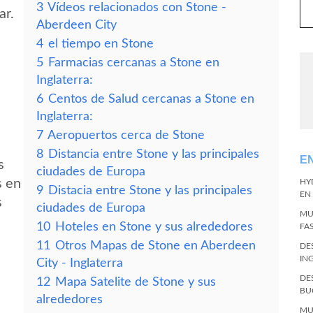
3
Vídeos relacionados con Stone -
ar.
Aberdeen City
4
el tiempo en Stone
5
Farmacias cercanas a Stone en
Inglaterra:
6
Centos de Salud cercanas a Stone en
Inglaterra:
7
Aeropuertos cerca de Stone
8
Distancia entre Stone y las principales
E
s
ciudades de Europa
s en
HY
9
Distacia entre Stone y las principales
EN
s
ciudades de Europa
MU
10
Hoteles en Stone y sus alrededores
FA
11
Otros Mapas de Stone en Aberdeen
DE
IN
City - Inglaterra
DE
12
Mapa Satelite de Stone y sus
BU
alrededores
MU