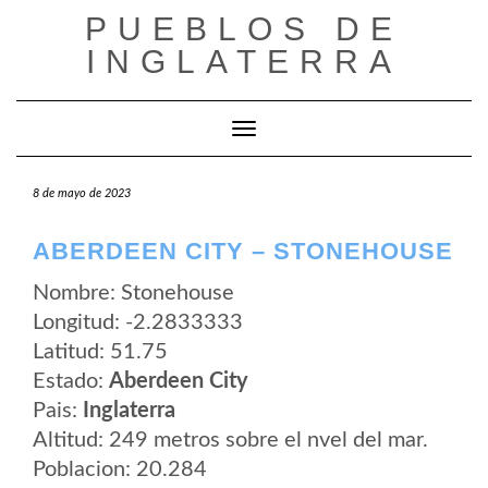
Saltar
PUEBLOS DE
al
contenido
INGLATERRA
Cambiar modo de navegación
8 de mayo de 2023
ABERDEEN CITY – STONEHOUSE
Nombre: Stonehouse
Longitud: -2.2833333
Latitud: 51.75
Estado:
Aberdeen City
Pais:
Inglaterra
Altitud: 249 metros sobre el nvel del mar.
Poblacion: 20.284