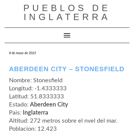
Saltar
PUEBLOS DE
al
contenido
INGLATERRA
Cambiar modo de navegación
8 de mayo de 2023
ABERDEEN CITY – STONESFIELD
Nombre: Stonesfield
Longitud: -1.4333333
Latitud: 51.8333333
Estado:
Aberdeen City
Pais:
Inglaterra
Altitud: 272 metros sobre el nvel del mar.
Poblacion: 12.423