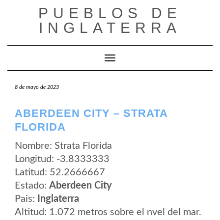
Saltar
PUEBLOS DE
al
contenido
INGLATERRA
Cambiar modo de navegación
8 de mayo de 2023
ABERDEEN CITY – STRATA
FLORIDA
Nombre: Strata Florida
Longitud: -3.8333333
Latitud: 52.2666667
Estado:
Aberdeen City
Pais:
Inglaterra
Altitud: 1.072 metros sobre el nvel del mar.