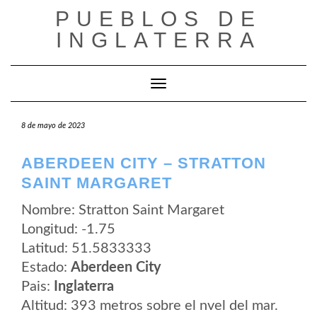
Saltar
PUEBLOS DE
al
contenido
INGLATERRA
Cambiar modo de navegación
8 de mayo de 2023
ABERDEEN CITY – STRATTON
SAINT MARGARET
Nombre: Stratton Saint Margaret
Longitud: -1.75
Latitud: 51.5833333
Estado:
Aberdeen City
Pais:
Inglaterra
Altitud: 393 metros sobre el nvel del mar.