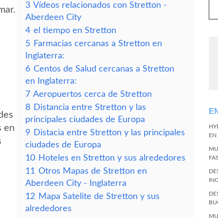
3
Vídeos relacionados con Stretton -
mar.
Aberdeen City
4
el tiempo en Stretton
5
Farmacias cercanas a Stretton en
Inglaterra:
6
Centos de Salud cercanas a Stretton
en Inglaterra:
7
Aeropuertos cerca de Stretton
8
Distancia entre Stretton y las
E
edes
principales ciudades de Europa
s en
HY
9
Distacia entre Stretton y las principales
EN
s
ciudades de Europa
MU
10
Hoteles en Stretton y sus alrededores
FA
11
Otros Mapas de Stretton en
DE
IN
Aberdeen City - Inglaterra
DE
12
Mapa Satelite de Stretton y sus
BU
alrededores
MU