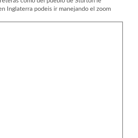
reteras como del pueblo de Sturton le
en Inglaterra podeis ir manejando el zoom