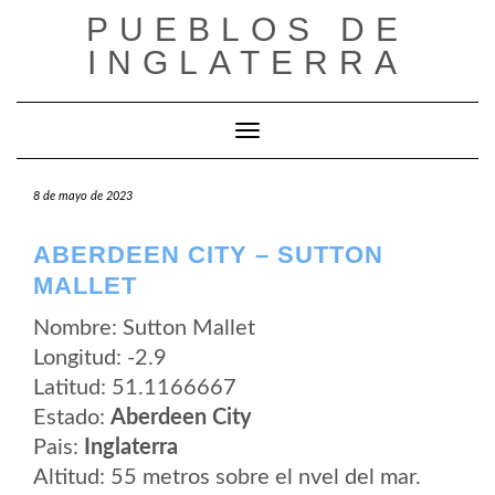
Saltar
PUEBLOS DE
al
contenido
INGLATERRA
Cambiar modo de navegación
8 de mayo de 2023
ABERDEEN CITY – SUTTON
MALLET
Nombre: Sutton Mallet
Longitud: -2.9
Latitud: 51.1166667
Estado:
Aberdeen City
Pais:
Inglaterra
Altitud: 55 metros sobre el nvel del mar.