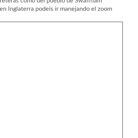
rreteras como del pueblo de Swaffham
en Inglaterra podeis ir manejando el zoom