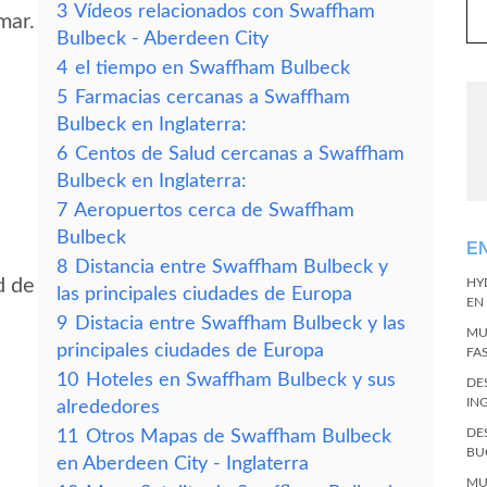
3
Vídeos relacionados con Swaffham
mar.
Bulbeck - Aberdeen City
4
el tiempo en Swaffham Bulbeck
5
Farmacias cercanas a Swaffham
Bulbeck en Inglaterra:
6
Centos de Salud cercanas a Swaffham
Bulbeck en Inglaterra:
7
Aeropuertos cerca de Swaffham
Bulbeck
E
8
Distancia entre Swaffham Bulbeck y
d de
HY
las principales ciudades de Europa
EN
9
Distacia entre Swaffham Bulbeck y las
MU
principales ciudades de Europa
FA
10
Hoteles en Swaffham Bulbeck y sus
DE
IN
alrededores
DE
11
Otros Mapas de Swaffham Bulbeck
BU
en Aberdeen City - Inglaterra
MU