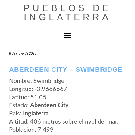
Saltar
PUEBLOS DE
al
contenido
INGLATERRA
Cambiar modo de navegación
8 de mayo de 2023
ABERDEEN CITY – SWIMBRIDGE
Nombre: Swimbridge
Longitud: -3.9666667
Latitud: 51.05
Estado:
Aberdeen City
Pais:
Inglaterra
Altitud: 406 metros sobre el nvel del mar.
Poblacion: 7.499