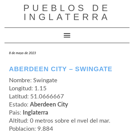
Saltar
PUEBLOS DE
al
contenido
INGLATERRA
Cambiar modo de navegación
8 de mayo de 2023
ABERDEEN CITY – SWINGATE
Nombre: Swingate
Longitud: 1.15
Latitud: 51.0666667
Estado:
Aberdeen City
Pais:
Inglaterra
Altitud: 0 metros sobre el nvel del mar.
Poblacion: 9.884