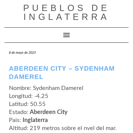
Saltar
PUEBLOS DE
al
contenido
INGLATERRA
Cambiar modo de navegación
8 de mayo de 2023
ABERDEEN CITY – SYDENHAM
DAMEREL
Nombre: Sydenham Damerel
Longitud: -4.25
Latitud: 50.55
Estado:
Aberdeen City
Pais:
Inglaterra
Altitud: 219 metros sobre el nvel del mar.