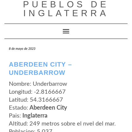
PUEBLOS DE
Saltar
al
INGLATERRA
contenido
Cambiar modo de navegación
8 de mayo de 2023
ABERDEEN CITY –
UNDERBARROW
Nombre: Underbarrow
Longitud: -2.8166667
Latitud: 54.3166667
Estado:
Aberdeen City
Pais:
Inglaterra
Altitud: 249 metros sobre el nvel del mar.
Poblacion: 5.037