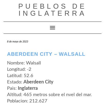
Saltar
PUEBLOS DE
al
contenido
INGLATERRA
Cambiar modo de navegación
8 de mayo de 2023
ABERDEEN CITY – WALSALL
Nombre: Walsall
Longitud: -2
Latitud: 52.6
Estado:
Aberdeen City
Pais:
Inglaterra
Altitud: 465 metros sobre el nvel del mar.
Poblacion: 212.627