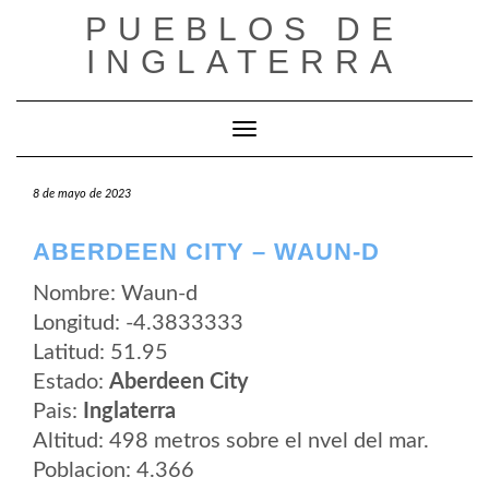
Saltar
PUEBLOS DE
al
contenido
INGLATERRA
Cambiar modo de navegación
8 de mayo de 2023
ABERDEEN CITY – WAUN-D
Nombre: Waun-d
Longitud: -4.3833333
Latitud: 51.95
Estado:
Aberdeen City
Pais:
Inglaterra
Altitud: 498 metros sobre el nvel del mar.
Poblacion: 4.366