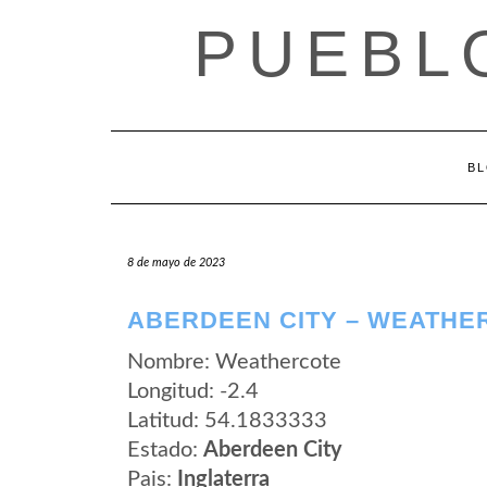
Saltar
PUEBL
al
contenido
B
8 de mayo de 2023
ABERDEEN CITY – WEATHE
Nombre: Weathercote
Longitud: -2.4
Latitud: 54.1833333
Estado:
Aberdeen City
Pais:
Inglaterra