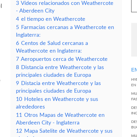
3
Vídeos relacionados con Weathercote
l
- Aberdeen City
4
el tiempo en Weathercote
5
Farmacias cercanas a Weathercote en
Inglaterra:
6
Centos de Salud cercanas a
Weathercote en Inglaterra:
7
Aeropuertos cerca de Weathercote
8
Distancia entre Weathercote y las
E
principales ciudades de Europa
e
HY
9
Distacia entre Weathercote y las
EN
principales ciudades de Europa
MU
10
Hoteles en Weathercote y sus
FA
alrededores
DE
IN
11
Otros Mapas de Weathercote en
DE
Aberdeen City - Inglaterra
BU
12
Mapa Satelite de Weathercote y sus
MU