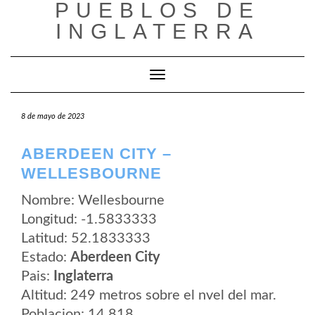
PUEBLOS DE
Saltar
al
INGLATERRA
contenido
Cambiar modo de navegación
8 de mayo de 2023
ABERDEEN CITY –
WELLESBOURNE
Nombre: Wellesbourne
Longitud: -1.5833333
Latitud: 52.1833333
Estado:
Aberdeen City
Pais:
Inglaterra
Altitud: 249 metros sobre el nvel del mar.
Poblacion: 14.818