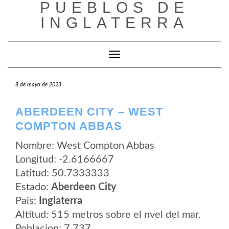
PUEBLOS DE
Saltar
al
INGLATERRA
contenido
Cambiar modo de navegación
8 de mayo de 2023
ABERDEEN CITY – WEST
COMPTON ABBAS
Nombre: West Compton Abbas
Longitud: -2.6166667
Latitud: 50.7333333
Estado:
Aberdeen City
Pais:
Inglaterra
Altitud: 515 metros sobre el nvel del mar.
Poblacion: 7.737