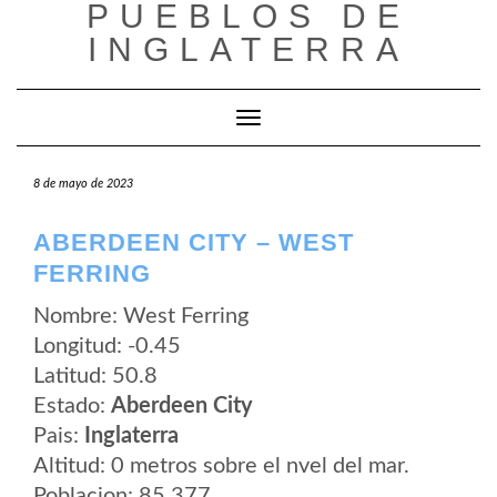
PUEBLOS DE
Saltar
al
INGLATERRA
contenido
Cambiar modo de navegación
8 de mayo de 2023
ABERDEEN CITY – WEST
FERRING
Nombre: West Ferring
Longitud: -0.45
Latitud: 50.8
Estado:
Aberdeen City
Pais:
Inglaterra
Altitud: 0 metros sobre el nvel del mar.
Poblacion: 85.377