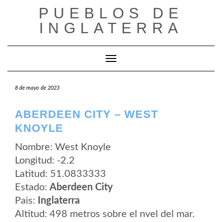
Saltar
PUEBLOS DE
al
contenido
INGLATERRA
Cambiar modo de navegación
8 de mayo de 2023
ABERDEEN CITY – WEST
KNOYLE
Nombre: West Knoyle
Longitud: -2.2
Latitud: 51.0833333
Estado:
Aberdeen City
Pais:
Inglaterra
Altitud: 498 metros sobre el nvel del mar.