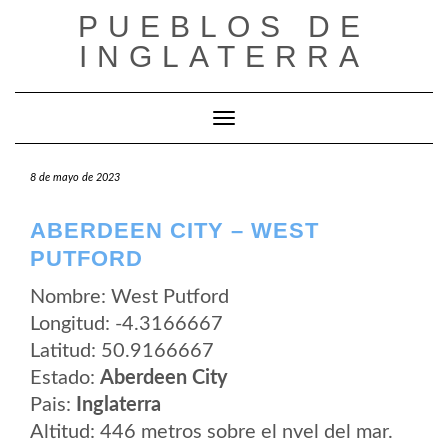
Saltar
PUEBLOS DE
al
contenido
INGLATERRA
Cambiar modo de navegación
8 de mayo de 2023
ABERDEEN CITY – WEST
PUTFORD
Nombre: West Putford
Longitud: -4.3166667
Latitud: 50.9166667
Estado:
Aberdeen City
Pais:
Inglaterra
Altitud: 446 metros sobre el nvel del mar.