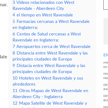
3
Vídeos relacionados con West
mar.
Ravendale - Aberdeen City
4
el tiempo en West Ravendale
5
Farmacias cercanas a West Ravendale
en Inglaterra:
6
Centos de Salud cercanas a West
Ravendale en Inglaterra:
7
Aeropuertos cerca de West Ravendale
8
Distancia entre West Ravendale y las
E
dale
principales ciudades de Europa
HY
9
Distacia entre West Ravendale y las
EN
principales ciudades de Europa
MU
10
Hoteles en West Ravendale y sus
FA
alrededores
DE
IN
11
Otros Mapas de West Ravendale en
DE
Aberdeen City - Inglaterra
BU
12
Mapa Satelite de West Ravendale y
MU