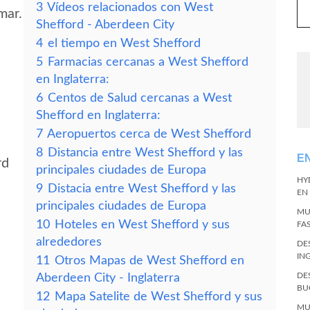
3
Vídeos relacionados con West
mar.
Shefford - Aberdeen City
4
el tiempo en West Shefford
5
Farmacias cercanas a West Shefford
en Inglaterra:
6
Centos de Salud cercanas a West
Shefford en Inglaterra:
7
Aeropuertos cerca de West Shefford
8
Distancia entre West Shefford y las
E
rd
principales ciudades de Europa
HY
9
Distacia entre West Shefford y las
EN
principales ciudades de Europa
MU
10
Hoteles en West Shefford y sus
FA
alrededores
DE
IN
11
Otros Mapas de West Shefford en
DE
Aberdeen City - Inglaterra
BU
12
Mapa Satelite de West Shefford y sus
MU