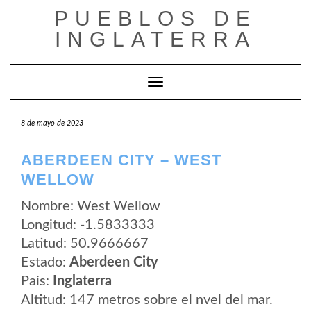
Saltar
PUEBLOS DE
al
contenido
INGLATERRA
Cambiar modo de navegación
8 de mayo de 2023
ABERDEEN CITY – WEST
WELLOW
Nombre: West Wellow
Longitud: -1.5833333
Latitud: 50.9666667
Estado:
Aberdeen City
Pais:
Inglaterra
Altitud: 147 metros sobre el nvel del mar.