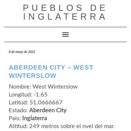
Saltar
PUEBLOS DE
al
contenido
INGLATERRA
Cambiar modo de navegación
8 de mayo de 2023
ABERDEEN CITY – WEST
WINTERSLOW
Nombre: West Winterslow
Longitud: -1.65
Latitud: 51.0666667
Estado:
Aberdeen City
Pais:
Inglaterra
Altitud: 249 metros sobre el nvel del mar.