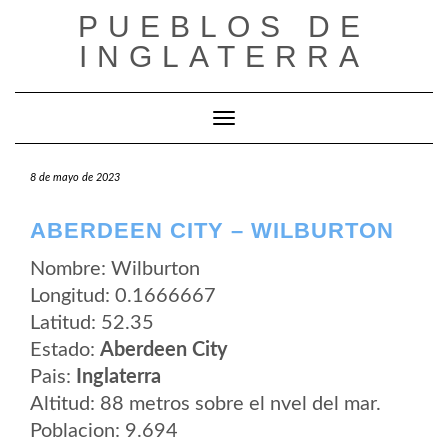
Saltar
PUEBLOS DE
al
contenido
INGLATERRA
Cambiar modo de navegación
8 de mayo de 2023
ABERDEEN CITY – WILBURTON
Nombre: Wilburton
Longitud: 0.1666667
Latitud: 52.35
Estado:
Aberdeen City
Pais:
Inglaterra
Altitud: 88 metros sobre el nvel del mar.
Poblacion: 9.694