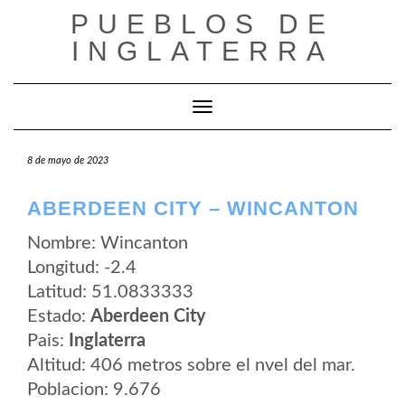
Saltar
PUEBLOS DE
al
contenido
INGLATERRA
Cambiar modo de navegación
8 de mayo de 2023
ABERDEEN CITY – WINCANTON
Nombre: Wincanton
Longitud: -2.4
Latitud: 51.0833333
Estado:
Aberdeen City
Pais:
Inglaterra
Altitud: 406 metros sobre el nvel del mar.
Poblacion: 9.676