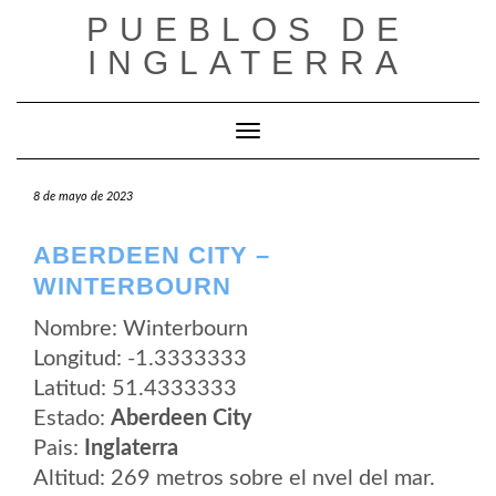
Saltar
PUEBLOS DE
al
contenido
INGLATERRA
Cambiar modo de navegación
8 de mayo de 2023
ABERDEEN CITY –
WINTERBOURN
Nombre: Winterbourn
Longitud: -1.3333333
Latitud: 51.4333333
Estado:
Aberdeen City
Pais:
Inglaterra
Altitud: 269 metros sobre el nvel del mar.