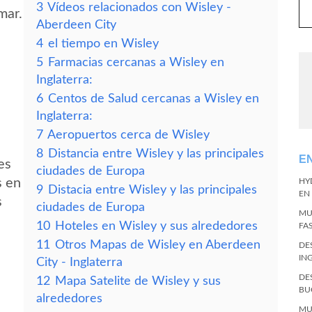
3
Vídeos relacionados con Wisley -
mar.
Aberdeen City
4
el tiempo en Wisley
5
Farmacias cercanas a Wisley en
Inglaterra:
6
Centos de Salud cercanas a Wisley en
Inglaterra:
7
Aeropuertos cerca de Wisley
8
Distancia entre Wisley y las principales
E
es
ciudades de Europa
s en
HY
9
Distacia entre Wisley y las principales
EN
s
ciudades de Europa
MU
10
Hoteles en Wisley y sus alrededores
FA
11
Otros Mapas de Wisley en Aberdeen
DE
IN
City - Inglaterra
DE
12
Mapa Satelite de Wisley y sus
BU
alrededores
MU