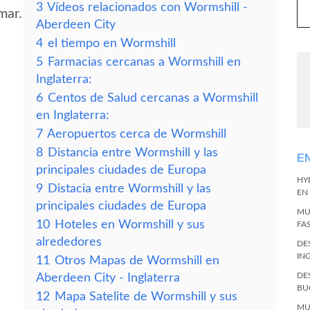
3
Vídeos relacionados con Wormshill -
mar.
Aberdeen City
4
el tiempo en Wormshill
5
Farmacias cercanas a Wormshill en
Inglaterra:
6
Centos de Salud cercanas a Wormshill
en Inglaterra:
7
Aeropuertos cerca de Wormshill
8
Distancia entre Wormshill y las
E
principales ciudades de Europa
HY
9
Distacia entre Wormshill y las
EN
principales ciudades de Europa
MU
10
Hoteles en Wormshill y sus
FA
alrededores
DE
IN
11
Otros Mapas de Wormshill en
DE
Aberdeen City - Inglaterra
BU
12
Mapa Satelite de Wormshill y sus
MU