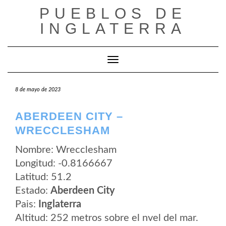
Saltar
PUEBLOS DE
al
contenido
INGLATERRA
Cambiar modo de navegación
8 de mayo de 2023
ABERDEEN CITY –
WRECCLESHAM
Nombre: Wrecclesham
Longitud: -0.8166667
Latitud: 51.2
Estado:
Aberdeen City
Pais:
Inglaterra
Altitud: 252 metros sobre el nvel del mar.