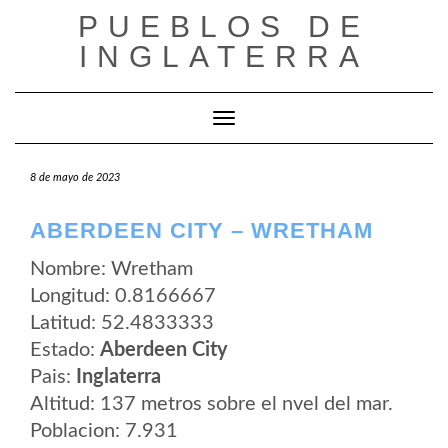
Saltar
PUEBLOS DE
al
contenido
INGLATERRA
Cambiar modo de navegación
8 de mayo de 2023
ABERDEEN CITY – WRETHAM
Nombre: Wretham
Longitud: 0.8166667
Latitud: 52.4833333
Estado:
Aberdeen City
Pais:
Inglaterra
Altitud: 137 metros sobre el nvel del mar.
Poblacion: 7.931