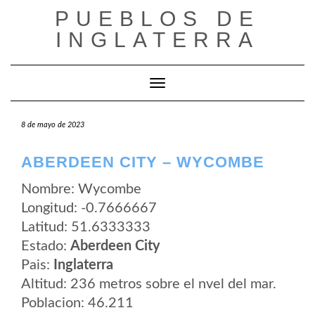
Saltar
PUEBLOS DE
al
contenido
INGLATERRA
Cambiar modo de navegación
8 de mayo de 2023
ABERDEEN CITY – WYCOMBE
Nombre: Wycombe
Longitud: -0.7666667
Latitud: 51.6333333
Estado:
Aberdeen City
Pais:
Inglaterra
Altitud: 236 metros sobre el nvel del mar.
Poblacion: 46.211