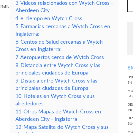
3
Vídeos relacionados con Wytch Cross -
mar.
Aberdeen City
4
el tiempo en Wytch Cross
5
Farmacias cercanas a Wytch Cross en
Inglaterra:
6
Centos de Salud cercanas a Wytch
Cross en Inglaterra:
7
Aeropuertos cerca de Wytch Cross
8
Distancia entre Wytch Cross y las
E
principales ciudades de Europa
HY
9
Distacia entre Wytch Cross y las
EN
principales ciudades de Europa
MU
10
Hoteles en Wytch Cross y sus
FA
alrededores
DE
IN
11
Otros Mapas de Wytch Cross en
DE
Aberdeen City - Inglaterra
BU
12
Mapa Satelite de Wytch Cross y sus
MU