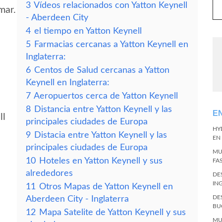
3
Vídeos relacionados con Yatton Keynell
mar.
- Aberdeen City
4
el tiempo en Yatton Keynell
5
Farmacias cercanas a Yatton Keynell en
Inglaterra:
6
Centos de Salud cercanas a Yatton
Keynell en Inglaterra:
7
Aeropuertos cerca de Yatton Keynell
8
Distancia entre Yatton Keynell y las
E
ll
principales ciudades de Europa
HY
9
Distacia entre Yatton Keynell y las
EN
principales ciudades de Europa
MU
10
Hoteles en Yatton Keynell y sus
FA
alrededores
DE
IN
11
Otros Mapas de Yatton Keynell en
DE
Aberdeen City - Inglaterra
BU
12
Mapa Satelite de Yatton Keynell y sus
MU