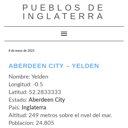
Saltar
PUEBLOS DE
al
contenido
INGLATERRA
Cambiar modo de navegación
8 de mayo de 2023
ABERDEEN CITY – YELDEN
Nombre: Yelden
Longitud: -0.5
Latitud: 52.2833333
Estado:
Aberdeen City
Pais:
Inglaterra
Altitud: 249 metros sobre el nvel del mar.
Poblacion: 24.805