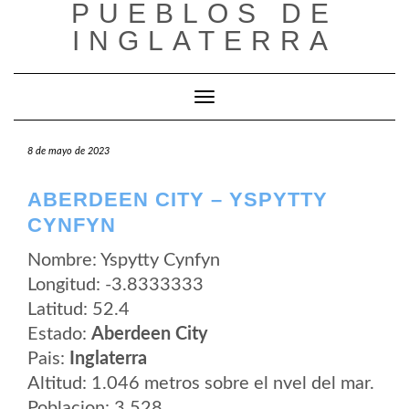
PUEBLOS DE
Saltar
al
INGLATERRA
contenido
Cambiar modo de navegación
8 de mayo de 2023
ABERDEEN CITY – YSPYTTY
CYNFYN
Nombre: Yspytty Cynfyn
Longitud: -3.8333333
Latitud: 52.4
Estado:
Aberdeen City
Pais:
Inglaterra
Altitud: 1.046 metros sobre el nvel del mar.
Poblacion: 3.528