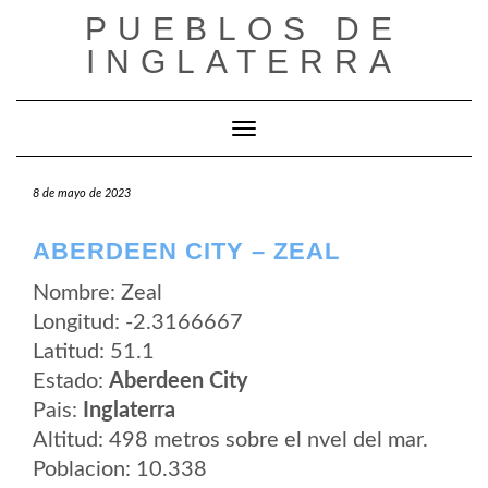
Saltar
PUEBLOS DE
al
contenido
INGLATERRA
Cambiar modo de navegación
8 de mayo de 2023
ABERDEEN CITY – ZEAL
Nombre: Zeal
Longitud: -2.3166667
Latitud: 51.1
Estado:
Aberdeen City
Pais:
Inglaterra
Altitud: 498 metros sobre el nvel del mar.
Poblacion: 10.338