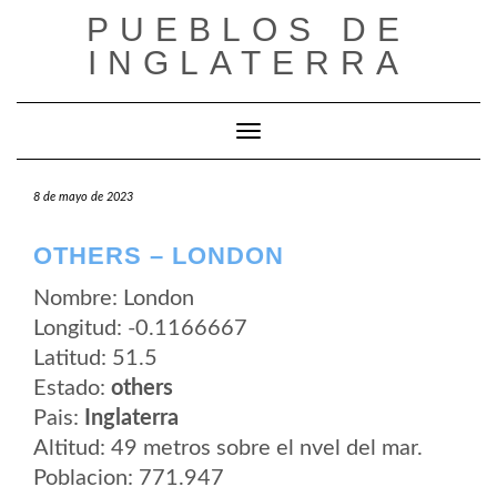
Saltar
PUEBLOS DE
al
contenido
INGLATERRA
Cambiar modo de navegación
8 de mayo de 2023
OTHERS – LONDON
Nombre: London
Longitud: -0.1166667
Latitud: 51.5
Estado:
others
Pais:
Inglaterra
Altitud: 49 metros sobre el nvel del mar.
Poblacion: 771.947